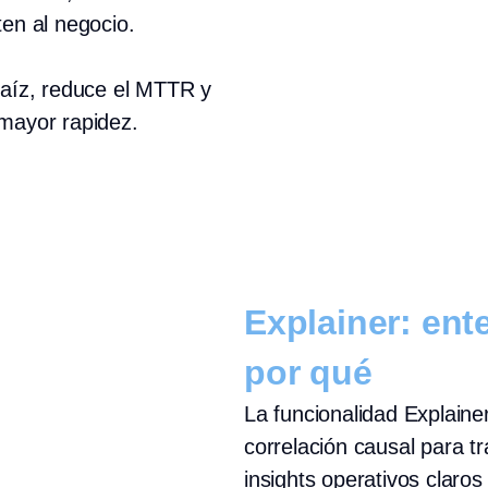
ten al negocio.
 raíz, reduce el MTTR y
 mayor rapidez.
Explainer: ent
por qué
La funcionalidad Explainer
correlación causal para t
insights operativos claro